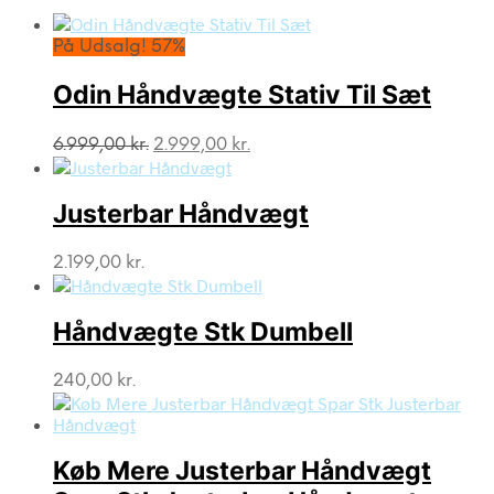
På Udsalg! 57%
Odin Håndvægte Stativ Til Sæt
Den
Den
6.999,00
kr.
2.999,00
kr.
oprindelige
aktuelle
pris
pris
var:
er:
Justerbar Håndvægt
6.999,00 kr..
2.999,00 kr..
2.199,00
kr.
Håndvægte Stk Dumbell
240,00
kr.
Køb Mere Justerbar Håndvægt