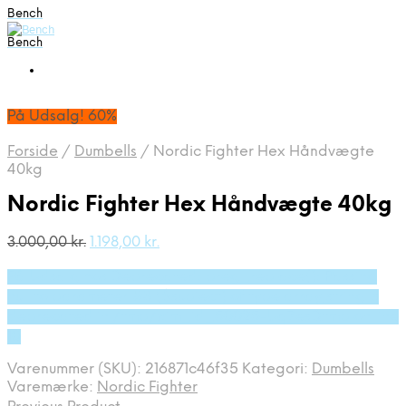
Bench
Bench
På Udsalg! 60%
Forside
/
Dumbells
/
Nordic Fighter Hex Håndvægte
40kg
Nordic Fighter Hex Håndvægte 40kg
Den
Den
3.000,00
kr.
1.198,00
kr.
oprindelige
aktuelle
På Udsalg hos Deprecated: preg_replace(): Passing
pris
pris
var:
er:
null to parameter #3 ($subject) of type array|string is
3.000,00 kr..
1.198,00 kr..
deprecated in /tmp/xim_id_50025-Uq7esD.tmp on line
10
Varenummer (SKU):
216871c46f35
Kategori:
Dumbells
Varemærke:
Nordic Fighter