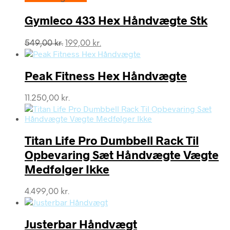
Gymleco 433 Hex Håndvægte Stk
Den
Den
549,00
kr.
199,00
kr.
oprindelige
aktuelle
pris
pris
var:
er:
Peak Fitness Hex Håndvægte
549,00 kr..
199,00 kr..
11.250,00
kr.
Titan Life Pro Dumbbell Rack Til
Opbevaring Sæt Håndvægte Vægte
Medfølger Ikke
4.499,00
kr.
Justerbar Håndvægt