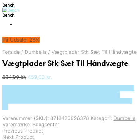
Bench
Bench
På Udsalg! 28%
Forside
/
Dumbells
/
Vægtplader Stk Sæt Til Håndvægte
Vægtplader Stk Sæt Til Håndvægte
Den
Den
634,00
kr.
459,00
kr.
oprindelige
aktuelle
På Udsalg hos Deprecated: preg_replace(): Passing null
pris
pris
to parameter #3 ($subject) of type array|string is
var:
er:
deprecated in /tmp/xim_id_50025-wKaqEP.tmp on line
634,00 kr..
459,00 kr..
10
Varenummer (SKU):
8718475826378
Kategori:
Dumbells
Varemærke:
Boligcenter
Previous Product
Next Product