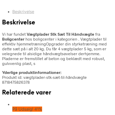
Beskrivelse
Beskrivelse
Vi har fundet
Vægtplader Stk Sæt Til Håndvægte
fra
Boligcenter
hos boligcenter i kategorien
. Vægtplader til
effektiv hjemmetræningOpgrader din styrketræning med
dette sæt på i alt 20 kg. Du får 4 vægtplader 5 kg, som er
velegnede til alsidige håndvægtsøvelser derhjemme.
Pladerne er fremstillet af beton og beklædt med robust,
gulvvenlig plast, s
Yderlige produktinformationer:
Produkt id: vægtplader-stk-sæt-til-håndvægte
8718475826378
Relaterede varer
På Udsalg! 41%