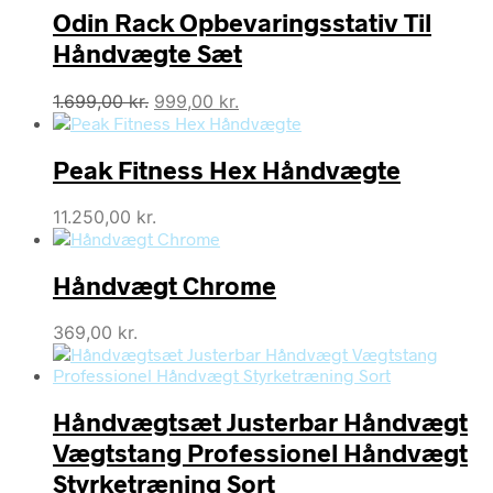
Odin Rack Opbevaringsstativ Til
Håndvægte Sæt
Den
Den
1.699,00
kr.
999,00
kr.
oprindelige
aktuelle
pris
pris
Peak Fitness Hex Håndvægte
var:
er:
1.699,00 kr..
999,00 kr..
11.250,00
kr.
Håndvægt Chrome
369,00
kr.
Håndvægtsæt Justerbar Håndvægt
Vægtstang Professionel Håndvægt
Styrketræning Sort