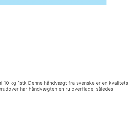
ted in /tmp/xim_id_50025-3EWh7F.tmp on line 10
10 kg 1stk Denne håndvægt fra svenske er en kvalitets
erudover har håndvægten en ru overflade, således