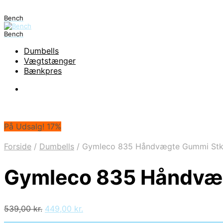
Bench
Bench
Dumbells
Vægtstænger
Bænkpres
På Udsalg! 17%
Forside
/
Dumbells
/
Gymleco 835 Håndvægte Gummi St
Gymleco 835 Håndvæ
Den
Den
539,00
kr.
449,00
kr.
oprindelige
aktuelle