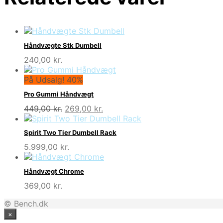
Håndvægte Stk Dumbell
240,00
kr.
På Udsalg! 40%
Pro Gummi Håndvægt
Den
Den
449,00
kr.
269,00
kr.
oprindelige
aktuelle
pris
pris
Spirit Two Tier Dumbell Rack
var:
er:
5.999,00
kr.
449,00 kr..
269,00 kr..
Håndvægt Chrome
369,00
kr.
© Bench.dk
×