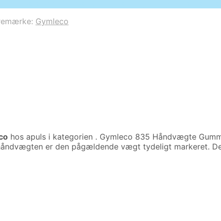
o parameter #3 ($subject) of type array|string is depreca
remærke:
Gymleco
co
hos apuls i kategorien
. Gymleco 835 Håndvægte Gummi 
f håndvægten er den pågældende vægt tydeligt markeret. D