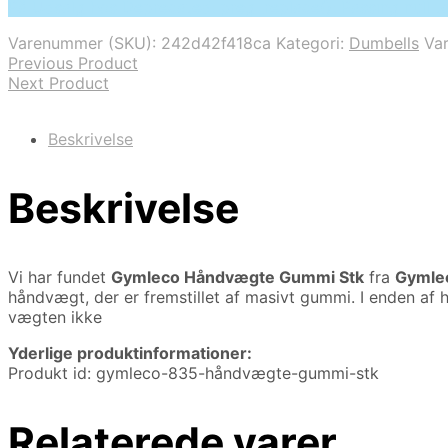
På Udsalg hos Deprecated: preg_replace(): Passing null t
pris
pris
var:
er:
Varenummer (SKU):
242d42f418ca
Kategori:
Dumbells
Va
539,00 kr..
449,00 kr..
Previous Product
Next Product
Beskrivelse
Beskrivelse
Vi har fundet
Gymleco Håndvægte Gummi Stk
fra
Gymle
håndvægt, der er fremstillet af masivt gummi. I enden a
vægten ikke
Yderlige produktinformationer:
Produkt id: gymleco-835-håndvægte-gummi-stk
Relaterede varer