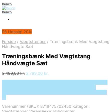
Bench
Bench
På Udsalg! 20%
Forside
/
Vægtstænger
/
Træningsbænk Med Vægtstang
Håndvægte Sæt
Træningsbænk Med Vægtstang
Håndvægte Sæt
Den
Den
3.499,00
kr.
2.799,00
kr.
oprindelige
aktuelle
På Udsalg hos Deprecated: preg_replace(): Passing null
pris
pris
to parameter #3 ($subject) of type array|string is
var:
er:
deprecated in /tmp/xim_id_50024-U3BGU4.tmp on line
3.499,00 kr..
2.799,00 kr..
10
Varenummer (SKU):
8718475702450
Kategori:
Vægtstænger
Varemærke:
Boligcenter