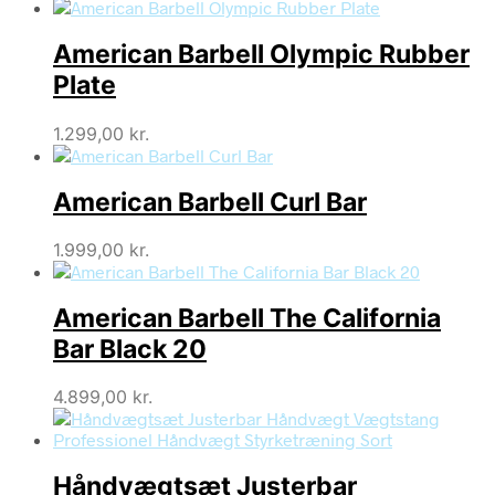
American Barbell Olympic Rubber
Plate
1.299,00
kr.
American Barbell Curl Bar
1.999,00
kr.
American Barbell The California
Bar Black 20
4.899,00
kr.
Håndvægtsæt Justerbar