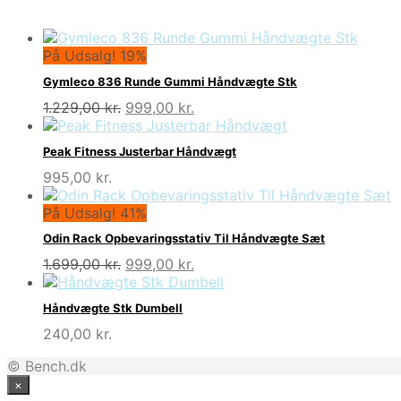
På Udsalg! 19%
Gymleco 836 Runde Gummi Håndvægte Stk
Den
Den
1.229,00
kr.
999,00
kr.
oprindelige
aktuelle
pris
pris
Peak Fitness Justerbar Håndvægt
var:
er:
995,00
kr.
1.229,00 kr..
999,00 kr..
På Udsalg! 41%
Odin Rack Opbevaringsstativ Til Håndvægte Sæt
Den
Den
1.699,00
kr.
999,00
kr.
oprindelige
aktuelle
pris
pris
Håndvægte Stk Dumbell
var:
er:
240,00
kr.
1.699,00 kr..
999,00 kr..
© Bench.dk
×