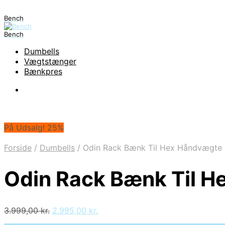
Bench
Bench
Dumbells
Vægtstænger
Bænkpres
På Udsalg! 25%
Forside
/
Dumbells
/
Odin Rack Bænk Til Hex Håndvægte S
Odin Rack Bænk Til H
Den
Den
3.999,00
kr.
2.995,00
kr.
oprindelige
aktuelle