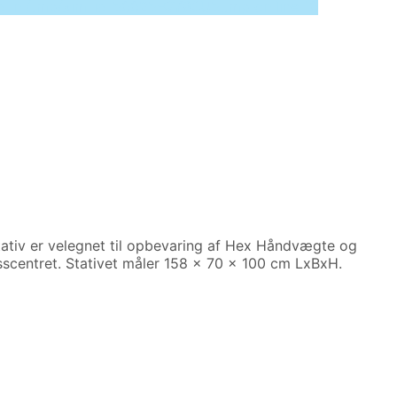
ted in /tmp/xim_id_50025-QY8SU5.tmp on line 10
ativ er velegnet til opbevaring af Hex Håndvægte og
sscentret. Stativet måler 158 x 70 x 100 cm LxBxH.