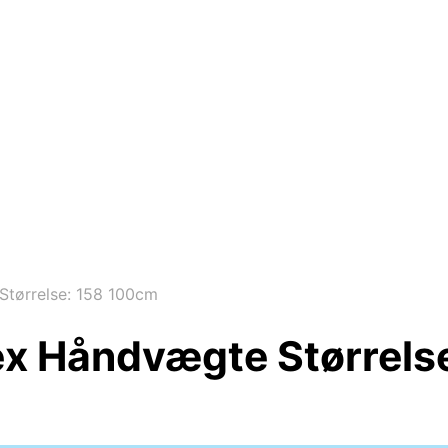
tørrelse: 158 100cm
ex Håndvægte Størrels