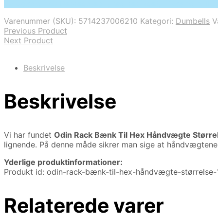
På Udsalg hos Deprecated: preg_replace(): Passing null t
pris
pris
var:
er:
Varenummer (SKU):
5714237006210
Kategori:
Dumbells
V
3.999,00 kr..
2.995,00 kr..
Previous Product
Next Product
Beskrivelse
Beskrivelse
Vi har fundet
Odin Rack Bænk Til Hex Håndvægte Større
lignende. På denne måde sikrer man sige at håndvægtene i
Yderlige produktinformationer:
Produkt id: odin-rack-bænk-til-hex-håndvægte-størrel
Relaterede varer