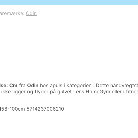
o parameter #3 ($subject) of type array|string is depreca
aremærke:
Odin
lse: Cm
fra
Odin
hos apuls i kategorien
. Dette håndvægtst
kke ligger og flyder på gulvet i ens HomeGym eller i fitne
se-158-100cm 5714237006210