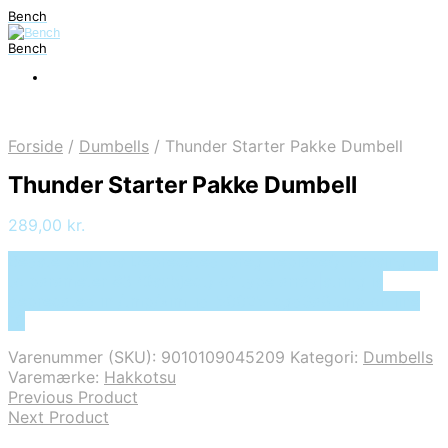
Bench
Bench
Forside
/
Dumbells
/
Thunder Starter Pakke Dumbell
Thunder Starter Pakke Dumbell
289,00
kr.
Bedste pris hos Deprecated: preg_replace(): Passing null
to parameter #3 ($subject) of type array|string is
deprecated in /tmp/xim_id_50025-cgdSa8.tmp on line
10
Varenummer (SKU):
9010109045209
Kategori:
Dumbells
Varemærke:
Hakkotsu
Previous Product
Next Product