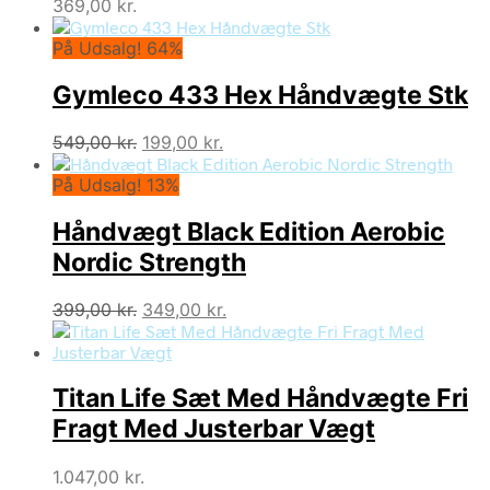
369,00
kr.
På Udsalg! 64%
Gymleco 433 Hex Håndvægte Stk
Den
Den
549,00
kr.
199,00
kr.
oprindelige
aktuelle
På Udsalg! 13%
pris
pris
var:
er:
Håndvægt Black Edition Aerobic
549,00 kr..
199,00 kr..
Nordic Strength
Den
Den
399,00
kr.
349,00
kr.
oprindelige
aktuelle
pris
pris
var:
er:
Titan Life Sæt Med Håndvægte Fri
399,00 kr..
349,00 kr..
Fragt Med Justerbar Vægt
1.047,00
kr.