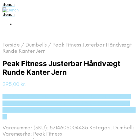
Bench
Bench
Forside
/
Dumbells
/
Peak Fitness Justerbar Håndvægt
Runde Kanter Jern
Peak Fitness Justerbar Håndvægt
Runde Kanter Jern
295,00
kr.
Bedste pris hos Deprecated: preg_replace(): Passing
null to parameter #3 ($subject) of type array|string is
deprecated in /tmp/xim_id_50025-tD2Eo3.tmp on line
10
Varenummer (SKU):
5714605004435
Kategori:
Dumbells
Varemærke:
Peak Fitness