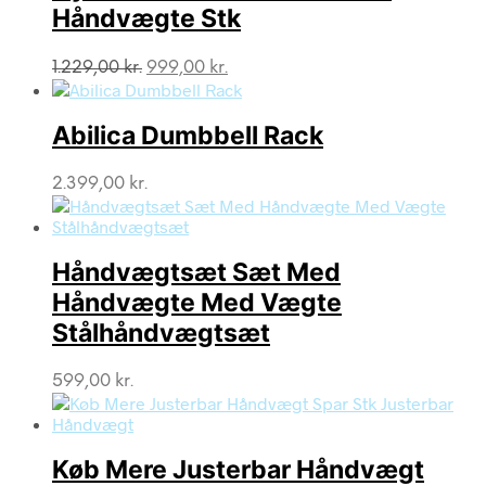
Håndvægte Stk
Den
Den
1.229,00
kr.
999,00
kr.
oprindelige
aktuelle
pris
pris
var:
er:
Abilica Dumbbell Rack
1.229,00 kr..
999,00 kr..
2.399,00
kr.
Håndvægtsæt Sæt Med
Håndvægte Med Vægte
Stålhåndvægtsæt
599,00
kr.
Køb Mere Justerbar Håndvægt