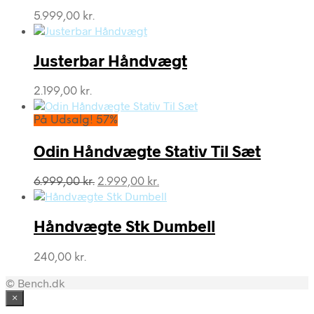
5.999,00
kr.
Justerbar Håndvægt
2.199,00
kr.
På Udsalg! 57%
Odin Håndvægte Stativ Til Sæt
Den
Den
6.999,00
kr.
2.999,00
kr.
oprindelige
aktuelle
pris
pris
var:
er:
Håndvægte Stk Dumbell
6.999,00 kr..
2.999,00 kr..
240,00
kr.
© Bench.dk
×