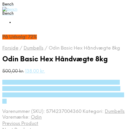
Bench
Bench
På Udsalg! 72%
Forside
/
Dumbells
/
Odin Basic Hex Håndvægte 8kg
Odin Basic Hex Håndvægte 8kg
Den
Den
500,00
kr.
138,00
kr.
oprindelige
aktuelle
På Udsalg hos Deprecated: preg_replace(): Passing
pris
pris
var:
er:
null to parameter #3 ($subject) of type array|string is
500,00 kr..
138,00 kr..
deprecated in /tmp/xim_id_50025-Dj9Bei.tmp on line
10
Varenummer (SKU):
5714237004360
Kategori:
Dumbells
Varemærke:
Odin
Previous Product