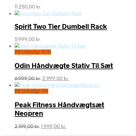
11.250,00
kr.
Spirit Two Tier Dumbell Rack
5.999,00
kr.
På Udsalg! 57%
Odin Håndvægte Stativ Til Sæt
Den
Den
6.999,00
kr.
2.999,00
kr.
oprindelige
aktuelle
pris
pris
På Udsalg! 9%
var:
er:
6.999,00 kr..
2.999,00 kr..
Peak Fitness Håndvægtsæt
Neopren
Den
Den
2.199,00
kr.
1.999,00
kr.
oprindelige
aktuelle