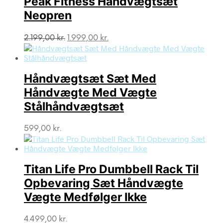
Peak Fitness Håndvægtsæt
Neopren
Den
Den
2.199,00
kr.
1.999,00
kr.
oprindelige
aktuelle
pris
pris
var:
er:
Håndvægtsæt Sæt Med
2.199,00 kr..
1.999,00 kr..
Håndvægte Med Vægte
Stålhåndvægtsæt
599,00
kr.
Titan Life Pro Dumbbell Rack Til
Opbevaring Sæt Håndvægte
Vægte Medfølger Ikke
4.499,00
kr.