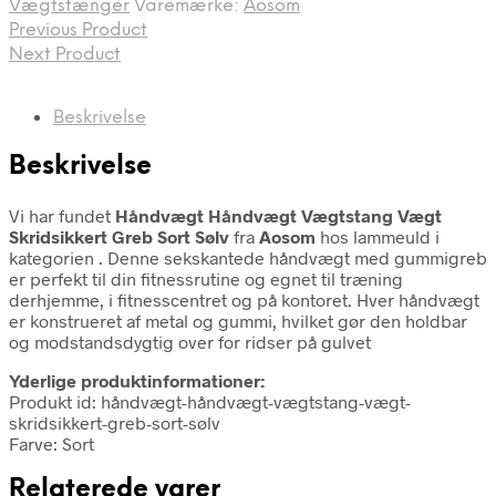
Vægtstænger
Varemærke:
Aosom
Previous Product
Next Product
Beskrivelse
Beskrivelse
Vi har fundet
Håndvægt Håndvægt Vægtstang Vægt
Skridsikkert Greb Sort Sølv
fra
Aosom
hos lammeuld i
kategorien
. Denne sekskantede håndvægt med gummigreb
er perfekt til din fitnessrutine og egnet til træning
derhjemme, i fitnesscentret og på kontoret. Hver håndvægt
er konstrueret af metal og gummi, hvilket gør den holdbar
og modstandsdygtig over for ridser på gulvet
Yderlige produktinformationer:
Produkt id: håndvægt-håndvægt-vægtstang-vægt-
skridsikkert-greb-sort-sølv
Farve: Sort
Relaterede varer