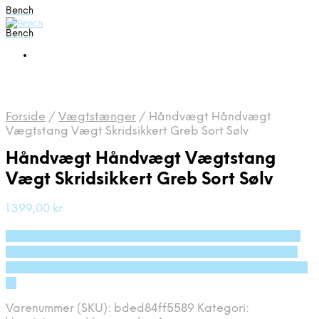
Bench
Bench
Forside
/
Vægtstænger
/
Håndvægt Håndvægt
Vægtstang Vægt Skridsikkert Greb Sort Sølv
Håndvægt Håndvægt Vægtstang
Vægt Skridsikkert Greb Sort Sølv
1.399,00
kr.
Bedste pris hos Deprecated: preg_replace(): Passing
null to parameter #3 ($subject) of type array|string is
deprecated in /tmp/xim_id_50024-5scf7o.tmp on line
10
Varenummer (SKU):
bded84ff5589
Kategori: