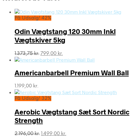
På Udsalg! 42%
Odin Vægtstang 120 30mm Inkl
Vægtskiver 5kg
Den
Den
1.373,75
kr.
799,00
kr.
oprindelige
aktuelle
pris
pris
var:
er:
Americanbarbell Premium Wall Ball
1.373,75 kr..
799,00 kr..
1.199,00
kr.
På Udsalg! 32%
Aerobic Vægtstang Sæt Sort Nordic
Strength
Den
Den
2.196,00
kr.
1.499,00
kr.