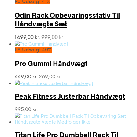
På Udsalg! 41%
Odin Rack Opbevaringsstativ Til
Håndvægte Sæt
Den
Den
1.699,00
kr.
999,00
kr.
oprindelige
aktuelle
pris
pris
På Udsalg! 40%
var:
er:
1.699,00 kr..
999,00 kr..
Pro Gummi Håndvægt
Den
Den
449,00
kr.
269,00
kr.
oprindelige
aktuelle
pris
pris
var:
er:
Peak Fitness Justerbar Håndvægt
449,00 kr..
269,00 kr..
995,00
kr.
Titan Life Pro Dumbbell Rack Til