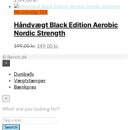
2.199,00
kr.
På Udsalg! 13%
Håndvægt Black Edition Aerobic
Nordic Strength
Den
Den
399,00
kr.
349,00
kr.
oprindelige
aktuelle
© Bench.dk
pris
pris
var:
er:
×
399,00 kr..
349,00 kr..
Dumbells
Vægtstænger
Bænkpres
×
What are you looking for?