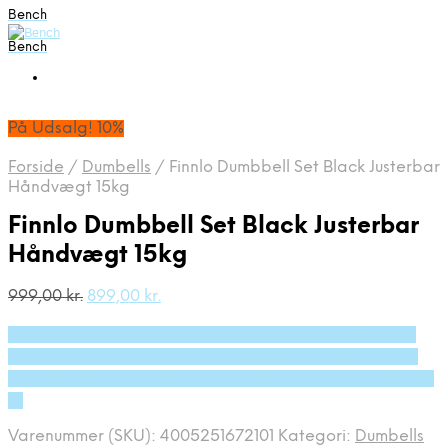
Bench
Bench
På Udsalg! 10%
Forside
/
Dumbells
/
Finnlo Dumbbell Set Black Justerbar
Håndvægt 15kg
Finnlo Dumbbell Set Black Justerbar
Håndvægt 15kg
Den
Den
999,00
kr.
899,00
kr.
oprindelige
aktuelle
På Udsalg hos Deprecated: preg_replace(): Passing
pris
pris
var:
er:
null to parameter #3 ($subject) of type array|string is
999,00 kr..
899,00 kr..
deprecated in /tmp/xim_id_50025-tLPnCV.tmp on line
10
Varenummer (SKU):
4005251672101
Kategori:
Dumbells