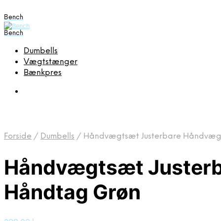
Bench
Bench
Dumbells
Vægtstænger
Bænkpres
Forside
/
Dumbells
/
Håndvægtsæt Justerbare Håndvægte
Håndvægtsæt Justerb
Håndtag Grøn