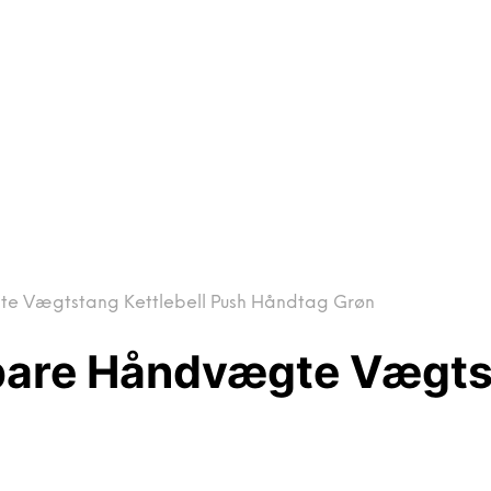
 Vægtstang Kettlebell Push Håndtag Grøn
are Håndvægte Vægtst