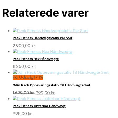
Relaterede varer
Peak Fitness Håndvægtstativ Par Sort
2.900,00
kr.
Peak Fitness Hex Håndvægte
11.250,00
kr.
På Udsalg! 41%
Odin Rack Opbevaringsstativ Til Håndvægte Sæt
Den
Den
1.699,00
kr.
999,00
kr.
oprindelige
aktuelle
pris
pris
Peak Fitness Justerbar Håndvægt
var:
er:
1.699,00 kr..
999,00 kr..
995,00
kr.