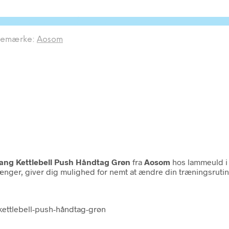
l to parameter #3 ($subject) of type array|string is depr
remærke:
Aosom
ng Kettlebell Push Håndtag Grøn
fra
Aosom
hos lammeuld i
er, giver dig mulighed for nemt at ændre din træningsrutine.
ettlebell-push-håndtag-grøn