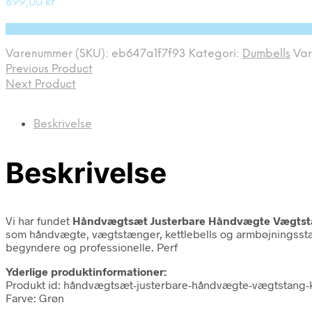
899,00
kr.
Bedste pris hos Deprecated: preg_replace(): Passing nul
Varenummer (SKU):
eb647a1f7f93
Kategori:
Dumbells
Va
Previous Product
Next Product
Beskrivelse
Beskrivelse
Vi har fundet
Håndvægtsæt Justerbare Håndvægte Vægtsta
som håndvægte, vægtstænger, kettlebells og armbøjningsstæng
begyndere og professionelle. Perf
Yderlige produktinformationer:
Produkt id: håndvægtsæt-justerbare-håndvægte-vægtstang-k
Farve: Grøn