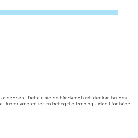
ecated in /tmp/xim_id_50025-cbLx1f.tmp on line 10
 kategorien
. Dette alsidige håndvægtsæt, der kan bruges
 Juster vægten for en behagelig træning – ideelt for både