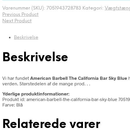
Varenummer (SKU):
7051943728783
Kategori:
Vægtstæn
Previous Product
Next Product
Beskrivelse
Beskrivelse
Vi har fundet
American Barbell The California Bar Sky Blue
h
verden. Størstedelen af de mange prod. . .
Yderlige produktinformationer:
Produkt id: american-barbell-the-california-bar-sky-blue 705
Farve: Blå
Relaterede varer