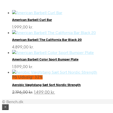
American Barbell Curl Bar
1.999,00
kr.
American Barbell The California Bar Black 20
4.899,00
kr.
American Barbell Color Sport Bumper Plate
1.599,00
kr.
På Udsalg! 32%
Aerobic Vægtstang Sæt Sort Nordic Strength
Den
Den
2.196,00
kr.
1.499,00
kr.
oprindelige
aktuelle
© Bench.dk
pris
pris
var:
er:
×
2.196,00 kr..
1.499,00 kr..