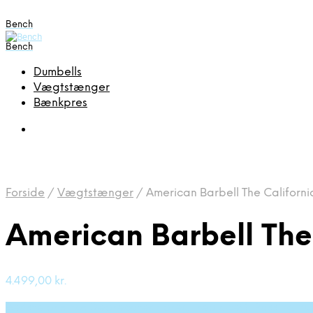
Bench
Bench
Dumbells
Vægtstænger
Bænkpres
Forside
/
Vægtstænger
/
American Barbell The Californi
American Barbell The 
4.499,00
kr.
Bedste pris hos Deprecated: preg_replace(): Passing nu