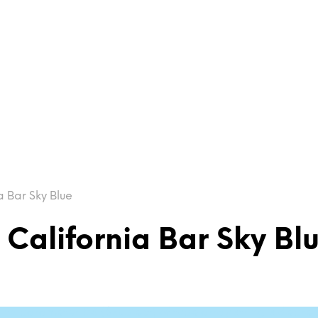
a Bar Sky Blue
California Bar Sky Bl
ll to parameter #3 ($subject) of type array|string is de