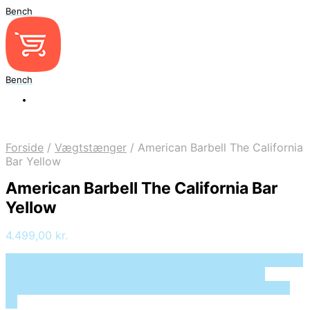
Bench
Bench
Forside
/
Vægtstænger
/
American Barbell The California
Bar Yellow
American Barbell The California Bar
Yellow
4.499,00
kr.
Bedste pris hos Deprecated: preg_replace(): Passing null
to parameter #3 ($subject) of type array|string is
deprecated in /tmp/xim_id_50024-e6X7vB.tmp on line
10