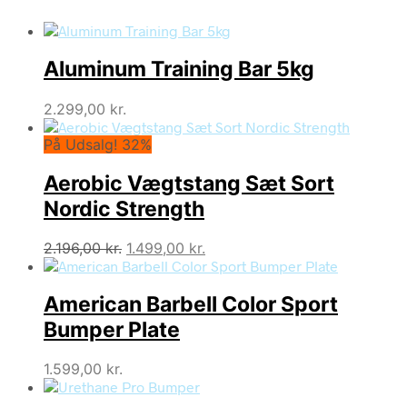
Aluminum Training Bar 5kg
2.299,00
kr.
På Udsalg! 32%
Aerobic Vægtstang Sæt Sort
Nordic Strength
Den
Den
2.196,00
kr.
1.499,00
kr.
oprindelige
aktuelle
pris
pris
American Barbell Color Sport
var:
er:
2.196,00 kr..
1.499,00 kr..
Bumper Plate
1.599,00
kr.