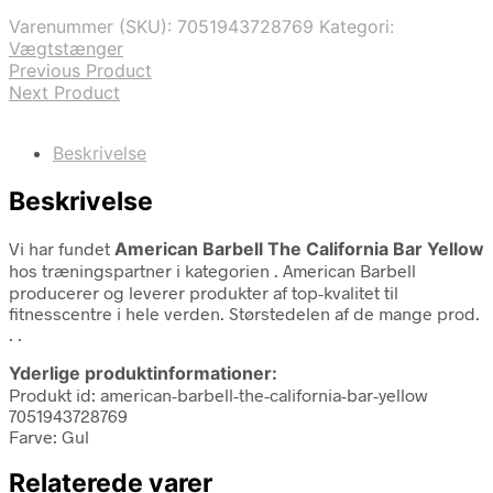
Varenummer (SKU):
7051943728769
Kategori:
Vægtstænger
Previous Product
Next Product
Beskrivelse
Beskrivelse
Vi har fundet
American Barbell The California Bar Yellow
hos træningspartner i kategorien
. American Barbell
producerer og leverer produkter af top-kvalitet til
fitnesscentre i hele verden. Størstedelen af de mange prod.
. .
Yderlige produktinformationer:
Produkt id: american-barbell-the-california-bar-yellow
7051943728769
Farve: Gul
Relaterede varer