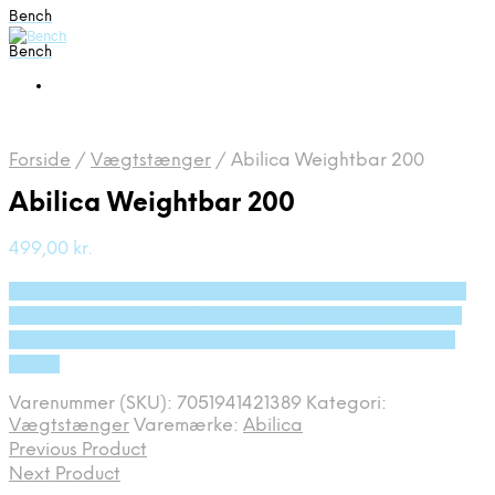
Bench
Bench
Forside
/
Vægtstænger
/
Abilica Weightbar 200
Abilica Weightbar 200
499,00
kr.
Bedste pris hos Deprecated: preg_replace(): Passing
null to parameter #3 ($subject) of type array|string is
deprecated in /tmp/xim_id_50024-9RM04L.tmp on
line 10
Varenummer (SKU):
7051941421389
Kategori:
Vægtstænger
Varemærke:
Abilica
Previous Product
Next Product