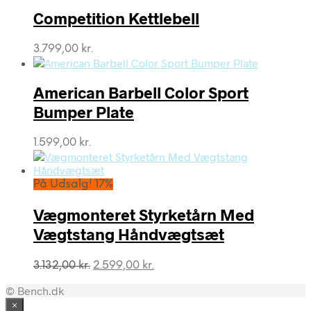
Competition Kettlebell
3.799,00
kr.
American Barbell Color Sport
Bumper Plate
1.599,00
kr.
På Udsalg! 17%
Vægmonteret Styrketårn Med
Vægtstang Håndvægtsæt
Den
Den
3.132,00
kr.
2.599,00
kr.
oprindelige
aktuelle
© Bench.dk
pris
pris
var:
er:
×