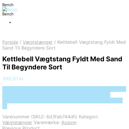
Bench
Bench
Forside
/
Vægtstænger
/
Kettlebell Vægtstang Fyldt Med
Sand Til Begyndere Sort
Kettlebell Vægtstang Fyldt Med Sand
Til Begyndere Sort
399,00
kr.
Bedste pris hos Deprecated: preg_replace(): Passing null
to parameter #3 ($subject) of type array|string is
deprecated in /tmp/xim_id_50024-y6QWSJ.tmp on line
10
Varenummer (SKU):
6d3fab744dfc
Kategori:
Vægtstænger
Varemærke:
Aosom
Previous Product