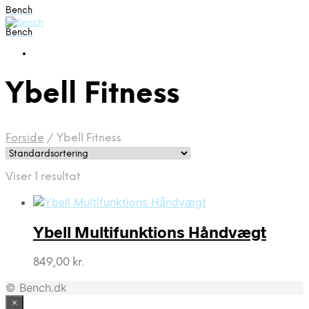
Bench
Bench
Ybell Fitness
Forside
/
Ybell Fitness
Viser 1 resultat
Ybell Multifunktions Håndvægt
849,00
kr.
© Bench.dk
×