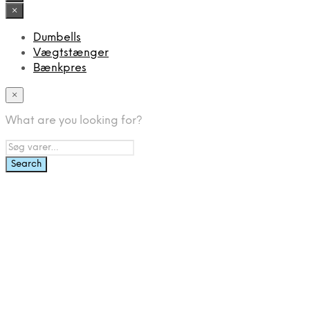
×
Dumbells
Vægtstænger
Bænkpres
×
What are you looking for?