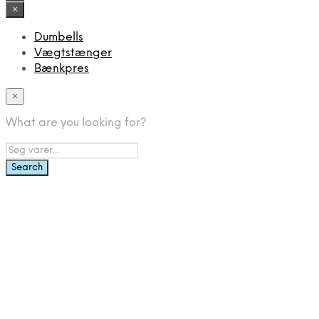
×
Dumbells
Vægtstænger
Bænkpres
×
What are you looking for?