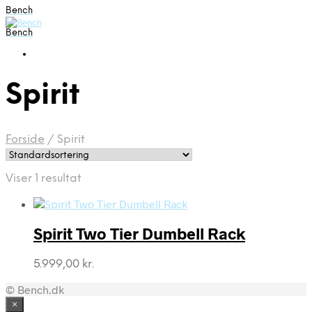
Bench
Bench
Spirit
Forside
/
Spirit
Viser 1 resultat
Spirit Two Tier Dumbell Rack
5.999,00
kr.
© Bench.dk
×