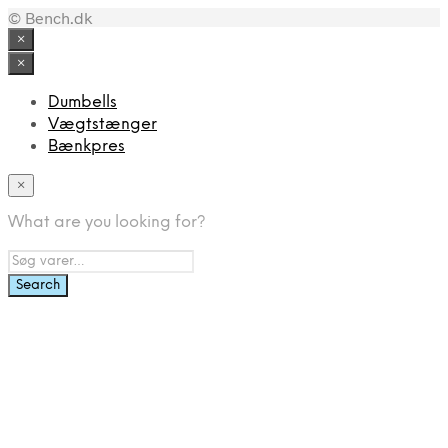
© Bench.dk
pris
pris
var:
er:
×
799,00 kr..
349,00 kr..
×
Dumbells
Vægtstænger
Bænkpres
×
What are you looking for?