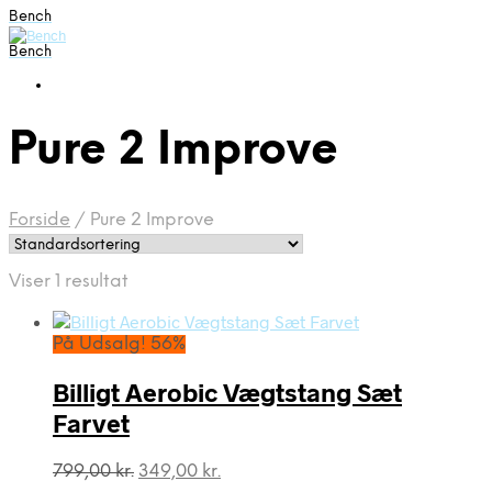
Bench
Bench
Pure 2 Improve
Forside
/
Pure 2 Improve
Viser 1 resultat
På Udsalg! 56%
Billigt Aerobic Vægtstang Sæt
Farvet
Den
Den
799,00
kr.
349,00
kr.
oprindelige
aktuelle