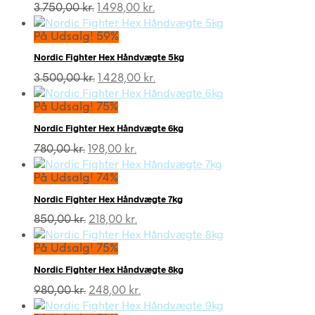
Den
Den
3.750,00
kr.
1.498,00
kr.
oprindelige
aktuelle
pris
pris
På Udsalg! 59%
var:
er:
Nordic Fighter Hex Håndvægte 5kg
3.750,00 kr..
1.498,00 kr..
Den
Den
3.500,00
kr.
1.428,00
kr.
oprindelige
aktuelle
pris
pris
På Udsalg! 75%
var:
er:
Nordic Fighter Hex Håndvægte 6kg
3.500,00 kr..
1.428,00 kr..
Den
Den
780,00
kr.
198,00
kr.
oprindelige
aktuelle
pris
pris
På Udsalg! 74%
var:
er:
Nordic Fighter Hex Håndvægte 7kg
780,00 kr..
198,00 kr..
Den
Den
850,00
kr.
218,00
kr.
oprindelige
aktuelle
pris
pris
På Udsalg! 75%
var:
er:
Nordic Fighter Hex Håndvægte 8kg
850,00 kr..
218,00 kr..
Den
Den
980,00
kr.
248,00
kr.
oprindelige
aktuelle