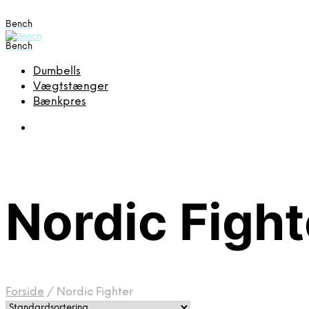
Bench
Bench
Dumbells
Vægtstænger
Bænkpres
Nordic Fight
Forside
/
Nordic Fighter