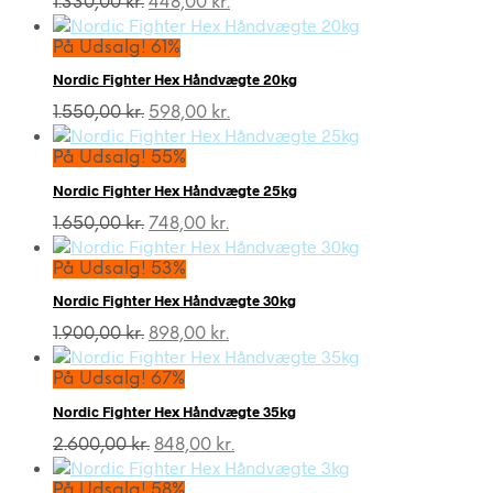
1.330,00
kr.
448,00
kr.
oprindelige
aktuelle
pris
pris
På Udsalg! 61%
var:
er:
Nordic Fighter Hex Håndvægte 20kg
1.330,00 kr..
448,00 kr..
Den
Den
1.550,00
kr.
598,00
kr.
oprindelige
aktuelle
pris
pris
På Udsalg! 55%
var:
er:
Nordic Fighter Hex Håndvægte 25kg
1.550,00 kr..
598,00 kr..
Den
Den
1.650,00
kr.
748,00
kr.
oprindelige
aktuelle
pris
pris
På Udsalg! 53%
var:
er:
Nordic Fighter Hex Håndvægte 30kg
1.650,00 kr..
748,00 kr..
Den
Den
1.900,00
kr.
898,00
kr.
oprindelige
aktuelle
pris
pris
På Udsalg! 67%
var:
er:
Nordic Fighter Hex Håndvægte 35kg
1.900,00 kr..
898,00 kr..
Den
Den
2.600,00
kr.
848,00
kr.
oprindelige
aktuelle
pris
pris
På Udsalg! 58%