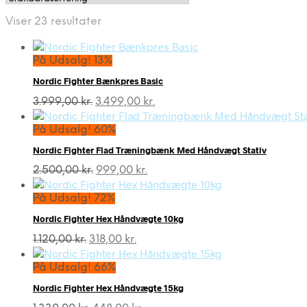
Viser 23 resultater
På Udsalg! 13%
Nordic Fighter Bænkpres Basic
Den
Den
3.999,00
kr.
3.499,00
kr.
oprindelige
aktuelle
pris
pris
På Udsalg! 60%
var:
er:
Nordic Fighter Flad Træningbænk Med Håndvægt Stativ
3.999,00 kr..
3.499,00 kr..
Den
Den
2.500,00
kr.
999,00
kr.
oprindelige
aktuelle
pris
pris
På Udsalg! 72%
var:
er:
Nordic Fighter Hex Håndvægte 10kg
2.500,00 kr..
999,00 kr..
Den
Den
1.120,00
kr.
318,00
kr.
oprindelige
aktuelle
pris
pris
På Udsalg! 66%
var:
er:
Nordic Fighter Hex Håndvægte 15kg
1.120,00 kr..
318,00 kr..
Den
Den