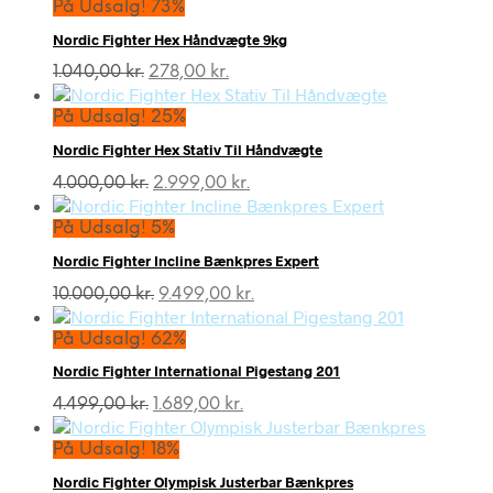
pris
pris
På Udsalg! 73%
var:
er:
Nordic Fighter Hex Håndvægte 9kg
980,00 kr..
248,00 kr..
Den
Den
1.040,00
kr.
278,00
kr.
oprindelige
aktuelle
pris
pris
På Udsalg! 25%
var:
er:
Nordic Fighter Hex Stativ Til Håndvægte
1.040,00 kr..
278,00 kr..
Den
Den
4.000,00
kr.
2.999,00
kr.
oprindelige
aktuelle
pris
pris
På Udsalg! 5%
var:
er:
Nordic Fighter Incline Bænkpres Expert
4.000,00 kr..
2.999,00 kr..
Den
Den
10.000,00
kr.
9.499,00
kr.
oprindelige
aktuelle
pris
pris
På Udsalg! 62%
var:
er:
Nordic Fighter International Pigestang 201
10.000,00 kr..
9.499,00 kr..
Den
Den
4.499,00
kr.
1.689,00
kr.
oprindelige
aktuelle
pris
pris
På Udsalg! 18%
var:
er:
Nordic Fighter Olympisk Justerbar Bænkpres
4.499,00 kr..
1.689,00 kr..