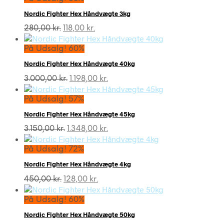
var:
er:
Nordic Fighter Hex Håndvægte 3kg
2.600,00 kr..
848,00 kr..
Den
Den
280,00
kr.
118,00
kr.
oprindelige
aktuelle
pris
pris
På Udsalg! 60%
var:
er:
Nordic Fighter Hex Håndvægte 40kg
280,00 kr..
118,00 kr..
Den
Den
3.000,00
kr.
1.198,00
kr.
oprindelige
aktuelle
pris
pris
På Udsalg! 57%
var:
er:
Nordic Fighter Hex Håndvægte 45kg
3.000,00 kr..
1.198,00 kr..
Den
Den
3.150,00
kr.
1.348,00
kr.
oprindelige
aktuelle
pris
pris
På Udsalg! 72%
var:
er:
Nordic Fighter Hex Håndvægte 4kg
3.150,00 kr..
1.348,00 kr..
Den
Den
450,00
kr.
128,00
kr.
oprindelige
aktuelle
pris
pris
På Udsalg! 60%
var:
er:
Nordic Fighter Hex Håndvægte 50kg
450,00 kr..
128,00 kr..