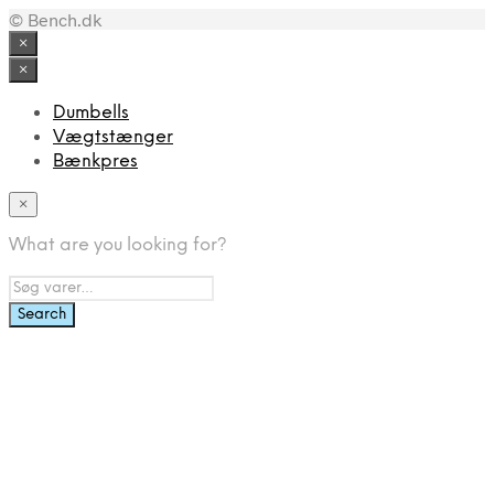
© Bench.dk
pris
pris
var:
er:
×
299,00 kr..
209,30 kr..
×
Dumbells
Vægtstænger
Bænkpres
×
What are you looking for?