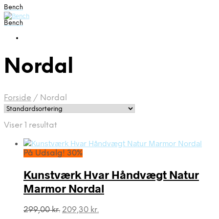
Bench
Bench
Nordal
Forside
/
Nordal
Viser 1 resultat
På Udsalg! 30%
Kunstværk Hvar Håndvægt Natur
Marmor Nordal
Den
Den
299,00
kr.
209,30
kr.
oprindelige
aktuelle