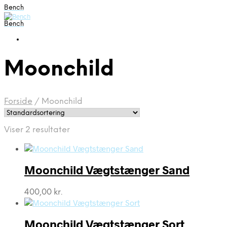
Bench
Bench
Moonchild
Forside
/
Moonchild
Viser 2 resultater
Moonchild Vægtstænger Sand
400,00
kr.
Moonchild Vægtstænger Sort