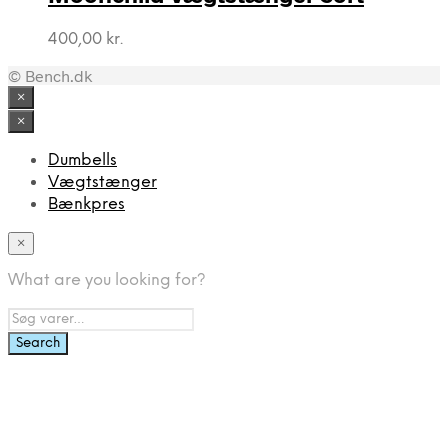
400,00
kr.
© Bench.dk
×
×
Dumbells
Vægtstænger
Bænkpres
×
What are you looking for?