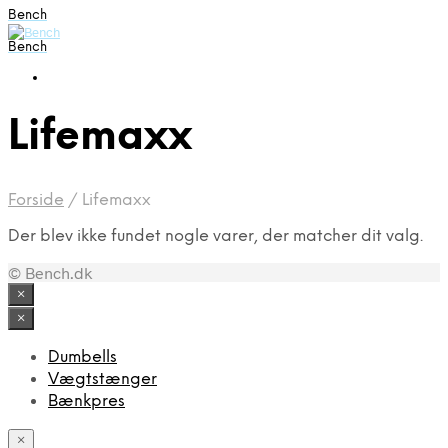
Bench
Bench
Lifemaxx
Forside
/
Lifemaxx
Der blev ikke fundet nogle varer, der matcher dit valg.
© Bench.dk
×
×
Dumbells
Vægtstænger
Bænkpres
×