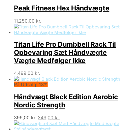
Peak Fitness Hex Håndvægte
11.250,00
kr.
Titan Life Pro Dumbbell Rack Til
Opbevaring Sæt Håndvægte
Vægte Medfølger Ikke
4.499,00
kr.
På Udsalg! 13%
Håndvægt Black Edition Aerobic
Nordic Strength
Den
Den
399,00
kr.
349,00
kr.
oprindelige
aktuelle
pris
pris