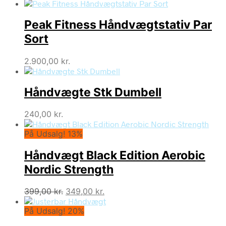
Peak Fitness Håndvægtstativ Par
Sort
2.900,00
kr.
Håndvægte Stk Dumbell
240,00
kr.
På Udsalg! 13%
Håndvægt Black Edition Aerobic
Nordic Strength
Den
Den
399,00
kr.
349,00
kr.
oprindelige
aktuelle
På Udsalg! 20%
pris
pris
var:
er: