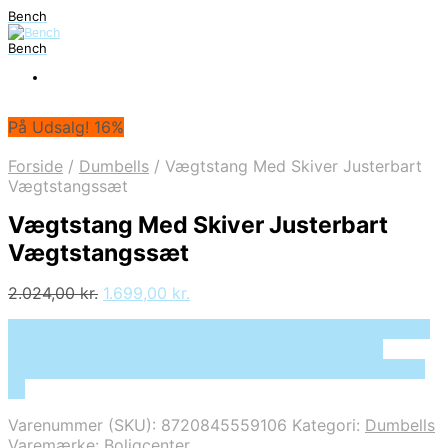
Bench
Bench
På Udsalg! 16%
Forside
/
Dumbells
/
Vægtstang Med Skiver Justerbart
Vægtstangssæt
Vægtstang Med Skiver Justerbart
Vægtstangssæt
Den
Den
2.024,00
kr.
1.699,00
kr.
oprindelige
aktuelle
På Udsalg hos Deprecated: preg_replace(): Passing null
pris
pris
to parameter #3 ($subject) of type array|string is
var:
er:
deprecated in /tmp/xim_id_50025-dw96q0.tmp on line
2.024,00 kr..
1.699,00 kr..
10
Varenummer (SKU):
8720845559106
Kategori:
Dumbells
Varemærke:
Boligcenter