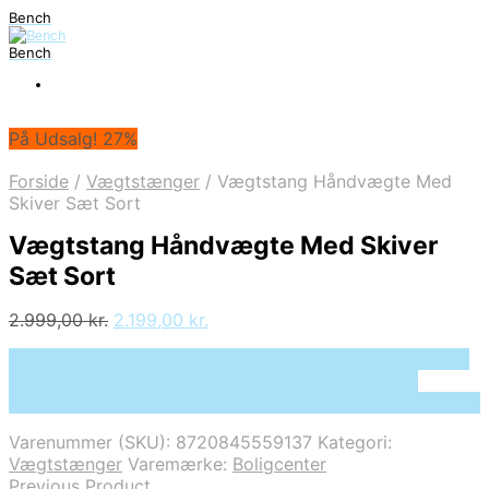
Bench
Bench
På Udsalg! 27%
Forside
/
Vægtstænger
/
Vægtstang Håndvægte Med
Skiver Sæt Sort
Vægtstang Håndvægte Med Skiver
Sæt Sort
Den
Den
2.999,00
kr.
2.199,00
kr.
oprindelige
aktuelle
På Udsalg hos Deprecated: preg_replace(): Passing null
pris
pris
to parameter #3 ($subject) of type array|string is
var:
er:
deprecated in /tmp/xim_id_50024-cfH7BY.tmp on line 10
2.999,00 kr..
2.199,00 kr..
Varenummer (SKU):
8720845559137
Kategori:
Vægtstænger
Varemærke:
Boligcenter
Previous Product