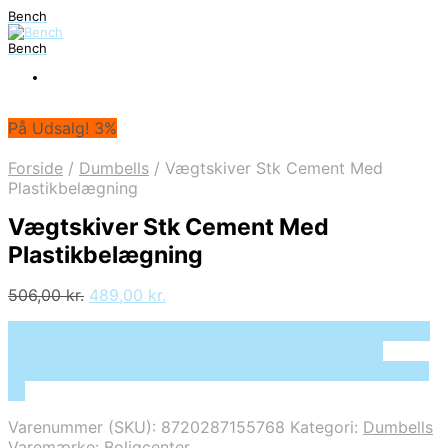
Bench
Bench
På Udsalg! 3%
Forside
/
Dumbells
/
Vægtskiver Stk Cement Med
Plastikbelægning
Vægtskiver Stk Cement Med
Plastikbelægning
Den
Den
506,00
kr.
489,00
kr.
oprindelige
aktuelle
På Udsalg hos Deprecated: preg_replace(): Passing null
pris
pris
to parameter #3 ($subject) of type array|string is
var:
er:
deprecated in /tmp/xim_id_50025-OX3kWU.tmp on line
506,00 kr..
489,00 kr..
10
Varenummer (SKU):
8720287155768
Kategori:
Dumbells
Varemærke:
Boligcenter