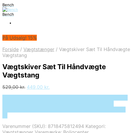
Bench
Bench
På Udsalg! 15%
Forside
/
Vægtstænger
/
Vægtskiver Sæt Til Håndvægte
Vægtstang
Vægtskiver Sæt Til Håndvægte
Vægtstang
Den
Den
529,00
kr.
449,00
kr.
oprindelige
aktuelle
På Udsalg hos Deprecated: preg_replace(): Passing null
pris
pris
to parameter #3 ($subject) of type array|string is
var:
er:
deprecated in /tmp/xim_id_50024-sQEWsk.tmp on line
529,00 kr..
449,00 kr..
10
Varenummer (SKU):
8718475812494
Kategori:
Vægtstænger
Varemærke:
Boligcenter