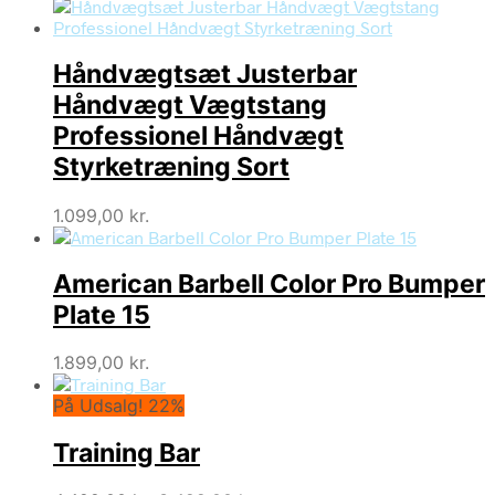
Håndvægtsæt Justerbar
Håndvægt Vægtstang
Professionel Håndvægt
Styrketræning Sort
1.099,00
kr.
American Barbell Color Pro Bumper
Plate 15
1.899,00
kr.
På Udsalg! 22%
Training Bar