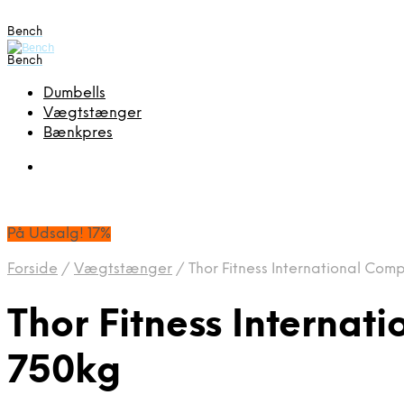
Bench
Bench
Dumbells
Vægtstænger
Bænkpres
På Udsalg! 17%
Forside
/
Vægtstænger
/
Thor Fitness International Co
Thor Fitness Interna
750kg