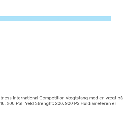
ecated in /tmp/xim_id_50024-yXBuYH.tmp on line 10
Fitness International Competition Vægtstang med en vægt på
16. 200 PSI- Yeld Strenght: 206. 900 PSIHuldiameteren er