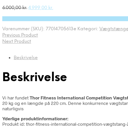
Den
Den
6.000,00
kr.
4.999,00
kr.
oprindelige
aktuelle
På Udsalg hos Deprecated: preg_replace(): Passing null
pris
pris
var:
er:
Varenummer (SKU):
77014705613e
Kategori:
Vægtstænge
6.000,00 kr..
4.999,00 kr..
Previous Product
Next Product
Beskrivelse
Beskrivelse
Vi har fundet
Thor Fitness International Competition Vægt
20 kg og en længde på 220 cm. Denne konkurrence vægtstang ka
naturligvis
Yderlige produktinformationer:
Produkt id: thor-fitness-international-competition-vægtstan