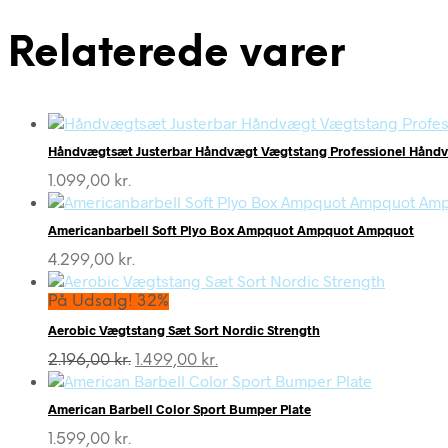
Relaterede varer
Håndvægtsæt Justerbar Håndvægt Vægtstang Professionel Håndv
1.099,00
kr.
Americanbarbell Soft Plyo Box Ampquot Ampquot Ampquot
4.299,00
kr.
På Udsalg! 32%
Aerobic Vægtstang Sæt Sort Nordic Strength
Den
Den
2.196,00
kr.
1.499,00
kr.
oprindelige
aktuelle
pris
pris
American Barbell Color Sport Bumper Plate
var:
er:
2.196,00 kr..
1.499,00 kr..
1.599,00
kr.