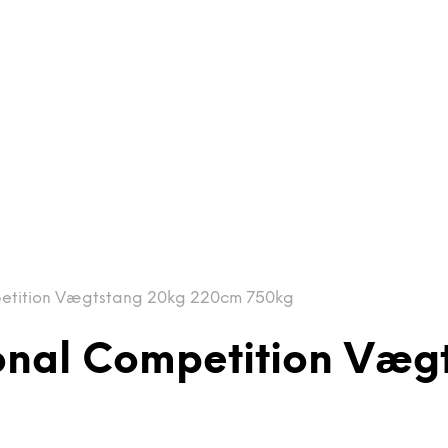
mpetition Vægtstang 20kg 220cm 750kg
tional Competition Væ