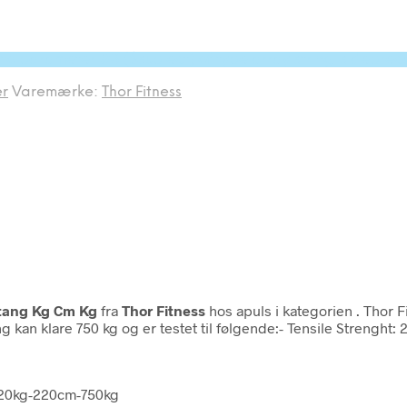
 to parameter #3 ($subject) of type array|string is depr
r
Varemærke:
Thor Fitness
stang Kg Cm Kg
fra
Thor Fitness
hos apuls i kategorien
. Thor 
n klare 750 kg og er testet til følgende:- Tensile Strenght: 2
g-20kg-220cm-750kg