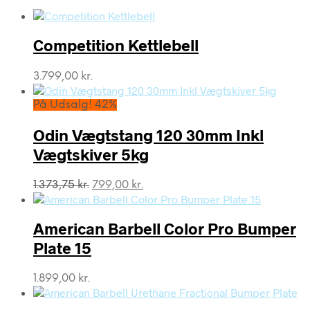
Competition Kettlebell
3.799,00
kr.
På Udsalg! 42%
Odin Vægtstang 120 30mm Inkl
Vægtskiver 5kg
Den
Den
1.373,75
kr.
799,00
kr.
oprindelige
aktuelle
pris
pris
var:
er:
American Barbell Color Pro Bumper
1.373,75 kr..
799,00 kr..
Plate 15
1.899,00
kr.