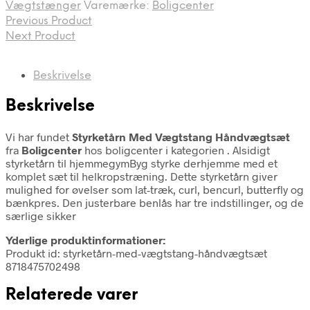
Vægtstænger
Varemærke:
Boligcenter
Previous Product
Next Product
Beskrivelse
Beskrivelse
Vi har fundet
Styrketårn Med Vægtstang Håndvægtsæt
fra
Boligcenter
hos boligcenter i kategorien
. Alsidigt
styrketårn til hjemmegymByg styrke derhjemme med et
komplet sæt til helkropstræning. Dette styrketårn giver
mulighed for øvelser som lat-træk, curl, bencurl, butterfly og
bænkpres. Den justerbare benlås har tre indstillinger, og de
særlige sikker
Yderlige produktinformationer:
Produkt id: styrketårn-med-vægtstang-håndvægtsæt
8718475702498
Relaterede varer