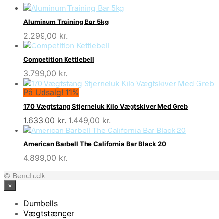
Aluminum Training Bar 5kg
2.299,00
kr.
Competition Kettlebell
3.799,00
kr.
På Udsalg! 11%
170 Vægtstang Stjerneluk Kilo Vægtskiver Med Greb
Den
Den
1.633,00
kr.
1.449,00
kr.
oprindelige
aktuelle
pris
pris
American Barbell The California Bar Black 20
var:
er:
4.899,00
kr.
1.633,00 kr..
1.449,00 kr..
© Bench.dk
×
Dumbells
Vægtstænger