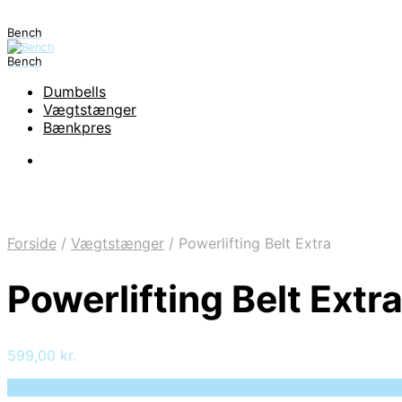
Bench
Bench
Dumbells
Vægtstænger
Bænkpres
Forside
/
Vægtstænger
/
Powerlifting Belt Extra
Powerlifting Belt Extr
599,00
kr.
Bedste pris hos Deprecated: preg_replace(): Passing null