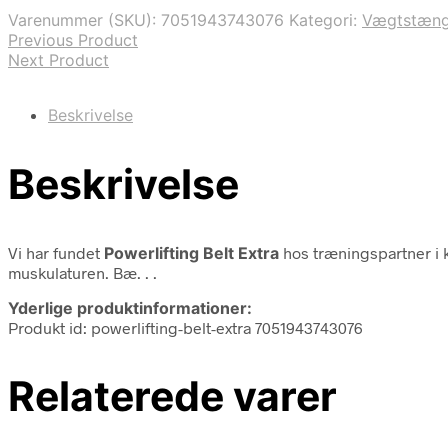
Varenummer (SKU):
7051943743076
Kategori:
Vægtstæng
Previous Product
Next Product
Beskrivelse
Beskrivelse
Vi har fundet
Powerlifting Belt Extra
hos træningspartner i 
muskulaturen. Bæ. . .
Yderlige produktinformationer:
Produkt id: powerlifting-belt-extra 7051943743076
Relaterede varer