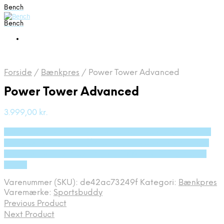
Bench
Bench
Forside
/
Bænkpres
/
Power Tower Advanced
Power Tower Advanced
3.999,00
kr.
Bedste pris hos Deprecated: preg_replace(): Passing
null to parameter #3 ($subject) of type array|string is
deprecated in /tmp/xim_id_50023-LOP5ZQ.tmp on
line 10
Varenummer (SKU):
de42ac73249f
Kategori:
Bænkpres
Varemærke:
Sportsbuddy
Previous Product
Next Product