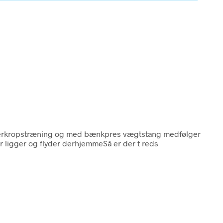
overkropstræning og med bænkpres vægtstang medfølger
 ligger og flyder derhjemmeSå er der t reds