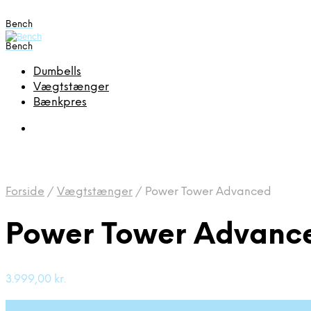
Bench
Bench
Dumbells
Vægtstænger
Bænkpres
Forside
/
Vægtstænger
/
Power Tower Advanced
Power Tower Advanc
3.999,00
kr.
Bedste pris hos Deprecated: preg_replace(): Passing nul