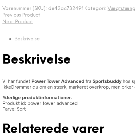
Varenummer (SKU):
de42ac73249f
Kategori:
Vægtstæng
Previous Product
Next Product
Beskrivelse
Beskrivelse
Vi har fundet
Power Tower Advanced
fra
Sportsbuddy
hos s
ikkeDrømmer du om en stærk, markeret overkrop, men orker du
Yderlige produktinformationer:
Produkt id: power-tower-advanced
Farve: Sort
Relaterede varer