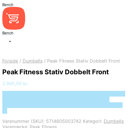
Bench
Bench
Forside
/
Dumbells
/
Peak Fitness Stativ Dobbelt Front
Peak Fitness Stativ Dobbelt Front
2.995,00
kr.
Bedste pris hos Deprecated: preg_replace(): Passing null
to parameter #3 ($subject) of type array|string is
deprecated in /tmp/xim_id_50025-WwPATU.tmp on line
10
Varenummer (SKU):
5714605003742
Kategori:
Dumbells
Varemærke:
Peak Fitness