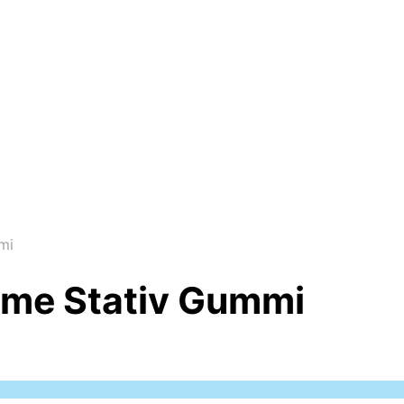
mi
rome Stativ Gummi
 to parameter #3 ($subject) of type array|string is deprec