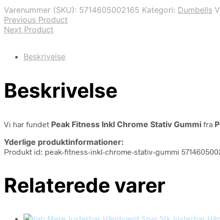
Varenummer (SKU):
5714605002165
Kategori:
Dumbells
V
Previous Product
Next Product
Beskrivelse
Beskrivelse
Vi har fundet
Peak Fitness Inkl Chrome Stativ Gummi
fra
P
Yderlige produktinformationer:
Produkt id: peak-fitness-inkl-chrome-stativ-gummi 57146050
Relaterede varer