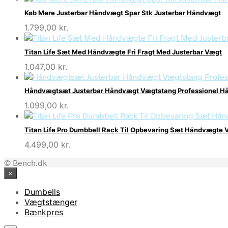
Køb Mere Justerbar Håndvægt Spar Stk Justerbar Håndvægt
1.799,00
kr.
Titan Life Sæt Med Håndvægte Fri Fragt Med Justerbar Vægt
1.047,00
kr.
Håndvægtsæt Justerbar Håndvægt Vægtstang Professionel Hå
1.099,00
kr.
Titan Life Pro Dumbbell Rack Til Opbevaring Sæt Håndvægte 
4.499,00
kr.
© Bench.dk
×
Dumbells
Vægtstænger
Bænkpres