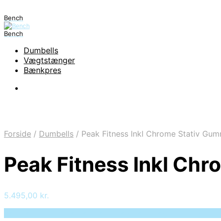
Bench
Bench
Dumbells
Vægtstænger
Bænkpres
Forside
/
Dumbells
/
Peak Fitness Inkl Chrome Stativ Gum
Peak Fitness Inkl Ch
5.495,00
kr.
Bedste pris hos Deprecated: preg_replace(): Passing null