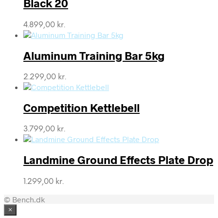
Black 20
4.899,00
kr.
Aluminum Training Bar 5kg
2.299,00
kr.
Competition Kettlebell
3.799,00
kr.
Landmine Ground Effects Plate Drop
1.299,00
kr.
© Bench.dk
×