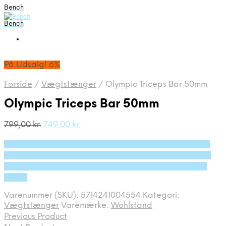
Bench
Bench
På Udsalg! 6%
Forside
/
Vægtstænger
/
Olympic Triceps Bar 50mm
Olympic Triceps Bar 50mm
Den
Den
799,00
kr.
749,00
kr.
oprindelige
aktuelle
På Udsalg hos Deprecated: preg_replace(): Passing
pris
pris
var:
er:
null to parameter #3 ($subject) of type array|string is
799,00 kr..
749,00 kr..
deprecated in /tmp/xim_id_50024-dwydEY.tmp on
line 10
Varenummer (SKU):
5714241004554
Kategori:
Vægtstænger
Varemærke:
Wohlstand
Previous Product