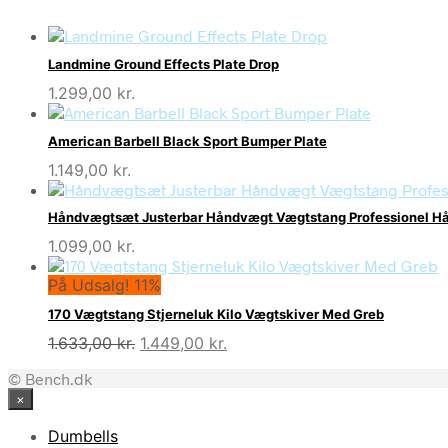
Landmine Ground Effects Plate Drop
1.299,00
kr.
American Barbell Black Sport Bumper Plate
1.149,00
kr.
Håndvægtsæt Justerbar Håndvægt Vægtstang Professionel Hå
1.099,00
kr.
På Udsalg! 11%
170 Vægtstang Stjerneluk Kilo Vægtskiver Med Greb
Den
Den
1.633,00
kr.
1.449,00
kr.
oprindelige
aktuelle
© Bench.dk
pris
pris
×
var:
er:
1.633,00 kr..
1.449,00 kr..
Dumbells