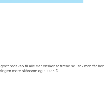
ed in /tmp/xim_id_50024-v4uYlh.tmp on line 10
 godt redskab til alle der ønsker at træne squat – man får her
træningen mere skånsom og sikker. D