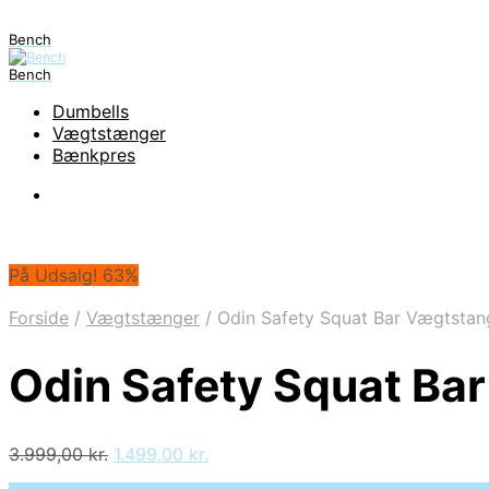
Bench
Bench
Dumbells
Vægtstænger
Bænkpres
På Udsalg! 63%
Forside
/
Vægtstænger
/
Odin Safety Squat Bar Vægtsta
Odin Safety Squat B
Den
Den
3.999,00
kr.
1.499,00
kr.
oprindelige
aktuelle