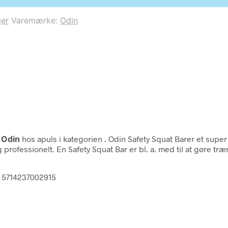
o parameter #3 ($subject) of type array|string is deprecat
er
Varemærke:
Odin
a
Odin
hos apuls i kategorien
. Odin Safety Squat Barer et super
g professionelt. En Safety Squat Bar er bl. a. med til at gøre 
m 5714237002915