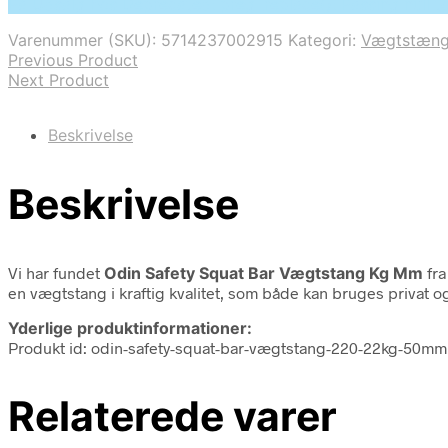
På Udsalg hos Deprecated: preg_replace(): Passing null t
pris
pris
var:
er:
Varenummer (SKU):
5714237002915
Kategori:
Vægtstæng
3.999,00 kr..
1.499,00 kr..
Previous Product
Next Product
Beskrivelse
Beskrivelse
Vi har fundet
Odin Safety Squat Bar Vægtstang Kg Mm
fr
en vægtstang i kraftig kvalitet, som både kan bruges privat o
Yderlige produktinformationer:
Produkt id: odin-safety-squat-bar-vægtstang-220-22kg-50m
Relaterede varer