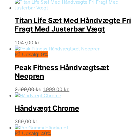
Titan Life Sæt Med Håndvægte Fri
Fragt Med Justerbar Vægt
1.047,00
kr.
På Udsalg! 9%
Peak Fitness Håndvægtsæt
Neopren
Den
Den
2.199,00
kr.
1.999,00
kr.
oprindelige
aktuelle
pris
pris
Håndvægt Chrome
var:
er:
2.199,00 kr..
1.999,00 kr..
369,00
kr.
På Udsalg! 40%