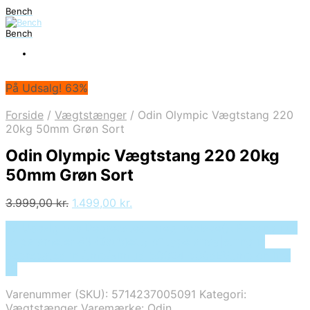
Bench
Bench
På Udsalg! 63%
Forside
/
Vægtstænger
/
Odin Olympic Vægtstang 220
20kg 50mm Grøn Sort
Odin Olympic Vægtstang 220 20kg
50mm Grøn Sort
Den
Den
3.999,00
kr.
1.499,00
kr.
oprindelige
aktuelle
På Udsalg hos Deprecated: preg_replace(): Passing null
pris
pris
to parameter #3 ($subject) of type array|string is
var:
er:
deprecated in /tmp/xim_id_50024-cS0dEV.tmp on line
3.999,00 kr..
1.499,00 kr..
10
Varenummer (SKU):
5714237005091
Kategori:
Vægtstænger
Varemærke:
Odin