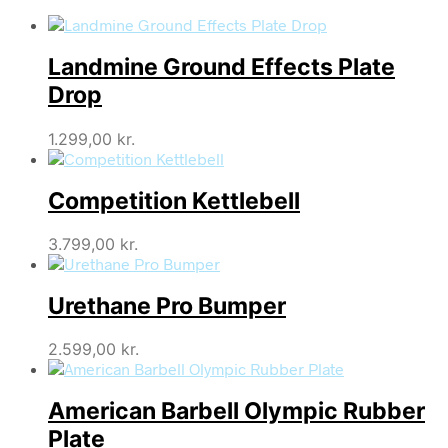
Landmine Ground Effects Plate
Drop
1.299,00
kr.
Competition Kettlebell
3.799,00
kr.
Urethane Pro Bumper
2.599,00
kr.
American Barbell Olympic Rubber
Plate