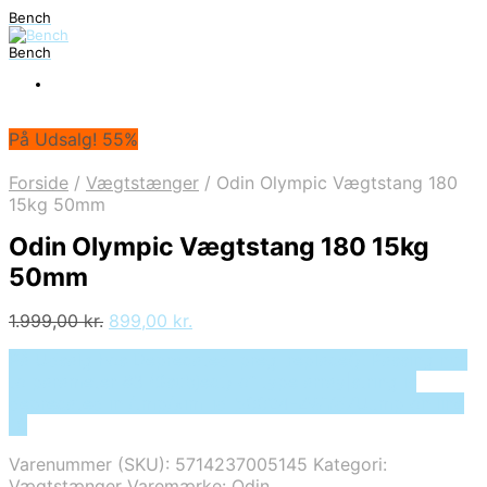
Bench
Bench
På Udsalg! 55%
Forside
/
Vægtstænger
/
Odin Olympic Vægtstang 180
15kg 50mm
Odin Olympic Vægtstang 180 15kg
50mm
Den
Den
1.999,00
kr.
899,00
kr.
oprindelige
aktuelle
På Udsalg hos Deprecated: preg_replace(): Passing null
pris
pris
to parameter #3 ($subject) of type array|string is
var:
er:
deprecated in /tmp/xim_id_50024-ZWYd7U.tmp on line
1.999,00 kr..
899,00 kr..
10
Varenummer (SKU):
5714237005145
Kategori:
Vægtstænger
Varemærke:
Odin