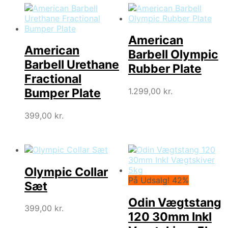
American
American
Barbell Olympic
Barbell Urethane
Rubber Plate
Fractional
1.299,00
kr.
Bumper Plate
399,00
kr.
Olympic Collar
På Udsalg! 42%
Sæt
Odin Vægtstang
399,00
kr.
120 30mm Inkl