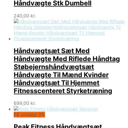
Håndvægte Stk Dumbell
240,00
kr.
Håndvægtsæt Sæt Med
Håndvægte Med Riflede Håndtag
Støbejernshåndvægtsæt
Håndvægte Til Mænd Kvinder
Håndvægtsæt Til Hjemmet
Fitnesscenteret Styrketræning
699,00
kr.
På Udsalg! 9%
Peak Fitness Håndvægtsæt