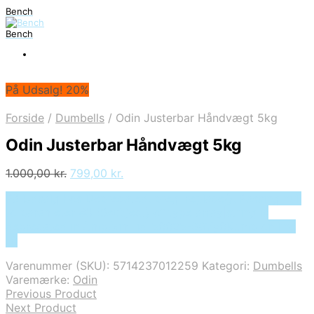
Bench
Bench
På Udsalg! 20%
Forside
/
Dumbells
/
Odin Justerbar Håndvægt 5kg
Odin Justerbar Håndvægt 5kg
Den
Den
1.000,00
kr.
799,00
kr.
oprindelige
aktuelle
På Udsalg hos Deprecated: preg_replace(): Passing null
pris
pris
to parameter #3 ($subject) of type array|string is
var:
er:
deprecated in /tmp/xim_id_50025-S8Yy0K.tmp on line
1.000,00 kr..
799,00 kr..
10
Varenummer (SKU):
5714237012259
Kategori:
Dumbells
Varemærke:
Odin
Previous Product
Next Product