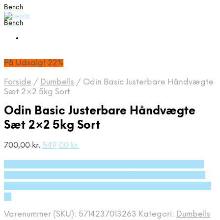
Bench
Bench
På Udsalg! 22%
Forside
/
Dumbells
/
Odin Basic Justerbare Håndvægte
Sæt 2×2 5kg Sort
Odin Basic Justerbare Håndvægte
Sæt 2×2 5kg Sort
Den
Den
700,00
kr.
549,00
kr.
oprindelige
aktuelle
På Udsalg hos Deprecated: preg_replace(): Passing
pris
pris
var:
er:
null to parameter #3 ($subject) of type array|string is
700,00 kr..
549,00 kr..
deprecated in /tmp/xim_id_50025-SPX5ly.tmp on line
10
Varenummer (SKU):
5714237013263
Kategori:
Dumbells