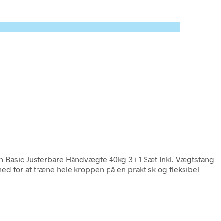
ated in /tmp/xim_id_50025-UMJC7m.tmp on line 10
in Basic Justerbare Håndvægte 40kg 3 i 1 Sæt Inkl. Vægtstang
hed for at træne hele kroppen på en praktisk og fleksibel