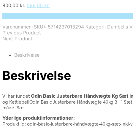
Den
Den
800,00
kr.
599,00
kr.
oprindelige
aktuelle
På Udsalg hos Deprecated: preg_replace(): Passing null 
pris
pris
var:
er:
Varenummer (SKU):
5714237013294
Kategori:
Dumbells
V
800,00 kr..
599,00 kr..
Previous Product
Next Product
Beskrivelse
Beskrivelse
Vi har fundet
Odin Basic Justerbare Håndvægte Kg Sæt In
og KettlebellOdin Basic Justerbare Håndvægte 40kg 3 i 1 Sæt e
måde. Sæt
Yderlige produktinformationer:
Produkt id: odin-basic-justerbare-håndvægte-40kg-sæt-inkl-