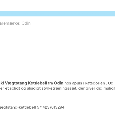
to parameter #3 ($subject) of type array|string is deprec
aremærke:
Odin
kl Vægtstang Kettlebell
fra
Odin
hos apuls i kategorien
. Od
r et solidt og alsidigt styrketræningssæt, der giver dig mulig
vægtstang-kettlebell 5714237013294