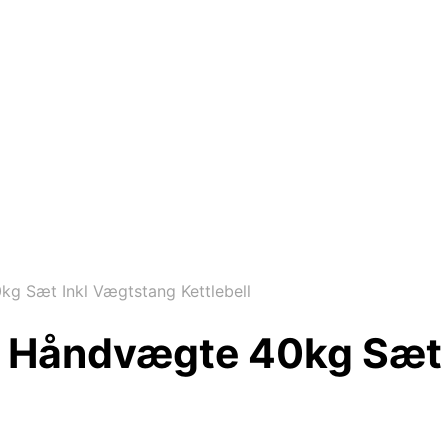
g Sæt Inkl Vægtstang Kettlebell
e Håndvægte 40kg Sæt