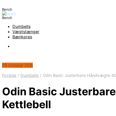
Bench
Bench
Dumbells
Vægtstænger
Bænkpres
På Udsalg! 25%
Forside
/
Dumbells
/
Odin Basic Justerbare Håndvægte 40k
Odin Basic Justerbar
Kettlebell