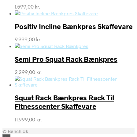
1.599,00
kr.
Positiv Incline Bænkpres Skaffevare
9.999,00
kr.
Semi Pro Squat Rack Bænkpres
2.299,00
kr.
Squat Rack Bænkpres Rack Til
Fitnesscenter Skaffevare
11.999,00
kr.
© Bench.dk