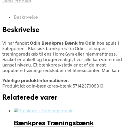
Next Product
Beskrivelse
Beskrivelse
Vi har fundet
Odin Bænkpres Bænk
fra
Odin
hos apuls i
kategorien
. Klassisk bænkpres fra Odin – et super
træningsredskab til ens HomeGym eller hjemmefitness.
Racket er enkelt og brugervenligt, hvor alle kan være med
uanset niveau. Et bænkpres-stativ er et af de mest
populære træningsredskaber i et fitnesscenter. Man kan
Yderlige produktinformationer:
Produkt id: odin-bænkpres-bænk 5714237006319
Relaterede varer
Bænkpres Træningsbænk