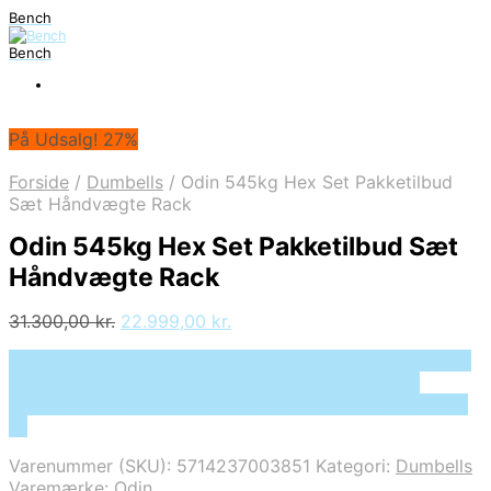
Bench
Bench
På Udsalg! 27%
Forside
/
Dumbells
/
Odin 545kg Hex Set Pakketilbud
Sæt Håndvægte Rack
Odin 545kg Hex Set Pakketilbud Sæt
Håndvægte Rack
Den
Den
31.300,00
kr.
22.999,00
kr.
oprindelige
aktuelle
På Udsalg hos Deprecated: preg_replace(): Passing null
pris
pris
to parameter #3 ($subject) of type array|string is
var:
er:
deprecated in /tmp/xim_id_50025-QsGNnH.tmp on line
31.300,00 kr..
22.999,00 kr..
10
Varenummer (SKU):
5714237003851
Kategori:
Dumbells
Varemærke:
Odin