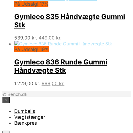
På Udsalg! 17%
Gymleco 835 Håndvægte Gummi
Stk
Den
Den
539,00
kr.
449,00
kr.
oprindelige
aktuelle
På Udsalg! 19%
pris
pris
var:
er:
Gymleco 836 Runde Gummi
539,00 kr..
449,00 kr..
Håndvægte Stk
Den
Den
1.229,00
kr.
999,00
kr.
oprindelige
aktuelle
© Bench.dk
pris
pris
×
var:
er:
1.229,00 kr..
999,00 kr..
Dumbells
Vægtstænger
Bænkpres