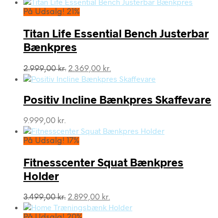
På Udsalg! 21%
Titan Life Essential Bench Justerbar
Bænkpres
Den
Den
2.999,00
kr.
2.369,00
kr.
oprindelige
aktuelle
pris
pris
var:
er:
Positiv Incline Bænkpres Skaffevare
2.999,00 kr..
2.369,00 kr..
9.999,00
kr.
På Udsalg! 17%
Fitnesscenter Squat Bænkpres
Holder
Den
Den
3.499,00
kr.
2.899,00
kr.
oprindelige
aktuelle
pris
pris
På Udsalg! 20%