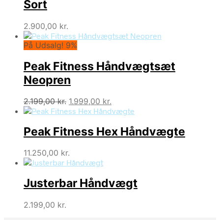
Sort
2.900,00
kr.
På Udsalg! 9%
Peak Fitness Håndvægtsæt
Neopren
Den
Den
2.199,00
kr.
1.999,00
kr.
oprindelige
aktuelle
pris
pris
Peak Fitness Hex Håndvægte
var:
er:
2.199,00 kr..
1.999,00 kr..
11.250,00
kr.
Justerbar Håndvægt
2.199,00
kr.