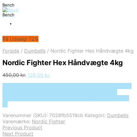
Bench
Bench
På Udsalg! 72%
Forside
/
Dumbells
/
Nordic Fighter Hex Håndvægte 4kg
Nordic Fighter Hex Håndvægte 4kg
Den
Den
450,00
kr.
128,00
kr.
oprindelige
aktuelle
På Udsalg hos Deprecated: preg_replace(): Passing null
pris
pris
to parameter #3 ($subject) of type array|string is
var:
er:
deprecated in /tmp/xim_id_50025-RVXk3o.tmp on line
450,00 kr..
128,00 kr..
10
Varenummer (SKU):
7028fb5519cb
Kategori:
Dumbells
Varemærke:
Nordic Fighter
Previous Product
Next Product